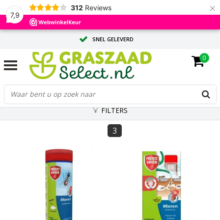
×
312
Reviews
7,9
SNEL GELEVERD
0
ADVIES OP MAAT DOOR ONZE EXPERTS
GROTE HOEVEELHEID? VRAAG EEN OFFERTE AAN
FILTERS
3