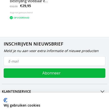
Bestrijding Vloeibaar en
€29,95
Poeder
€32,90
Nog niet gewaardeerd
OP VOORRAAD
INSCHRIJVEN NIEUWSBRIEF
Meld je nu aan voor extra informatie of nieuwe producten
Abonneer
KLANTENSERVICE
MIJN ACCOUNT
Wij gebruiken cookies
INTERNATIONAL