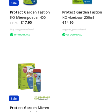
Sale
Protect Garden
Fastion
Protect Garden
Fastion
KO Mierenpoeder 400
KO vloeibaar 250ml
€17,95
€14,95
gram
€19,95
Nog niet gewaardeerd
Nog niet gewaardeerd
OP VOORRAAD
OP VOORRAAD
Sale
Protect Garden
Mieren