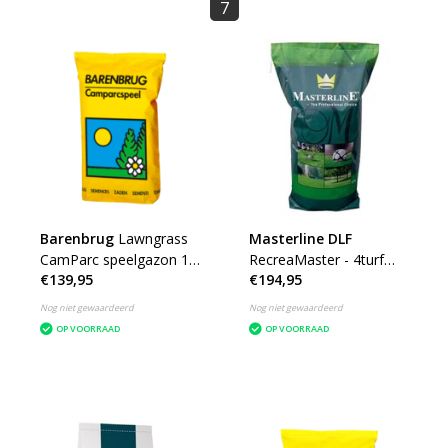
7
Barenbrug
Lawngrass
Masterline DLF
CamParc speelgazon 15
RecreaMaster - 4turf
€139,95
€194,95
kg 600-750 m²
ProNitro - 15 Kg.
Nog niet gewaardeerd
Nog niet gewaardeerd
OP VOORRAAD
OP VOORRAAD