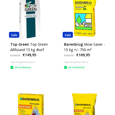
Sale
Sale
Top Green
Top Green
Barenbrug
Mow Saver -
AllRound 15 kg 4turf
15 kg +/- 750 m²
€149,95
€169,95
€154,95
€189,95
Nog niet gewaardeerd
Nog niet gewaardeerd
OP VOORRAAD
OP VOORRAAD