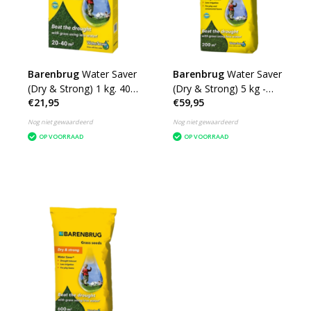
Barenbrug
Water Saver
Barenbrug
Water Saver
(Dry & Strong) 1 kg. 40
(Dry & Strong) 5 kg -
€21,95
€59,95
m²
200 m²
Nog niet gewaardeerd
Nog niet gewaardeerd
OP VOORRAAD
OP VOORRAAD