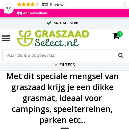
×
312
Reviews
7,9
SNEL GELEVERD
0
ADVIES OP MAAT DOOR ONZE EXPERTS
GROTE HOEVEELHEID? VRAAG EEN OFFERTE AAN
FILTERS
Met dit speciale mengsel van
graszaad krijg je een dikke
grasmat, ideaal voor
campings, speelterreinen,
parken etc..