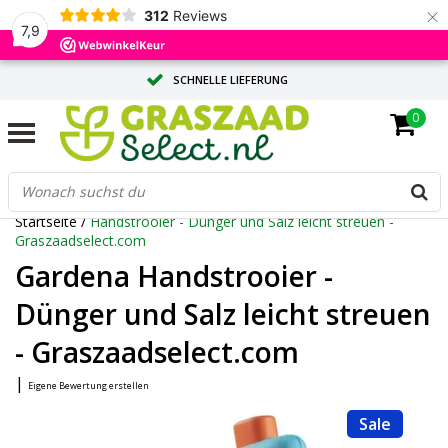
×
312
Reviews
7,9
SCHNELLE LIEFERUNG
0
MASSGESCHNEIDERTE BERATUNG DURCH UNSERE EXPERTEN
GROSSE MENGE? ANGEBOT ANFORDERN
Startseite
/
Handstrooier - Dünger und Salz leicht streuen -
Graszaadselect.com
Gardena Handstrooier -
Dünger und Salz leicht streuen
- Graszaadselect.com
|
Eigene Bewertung erstellen
Sale