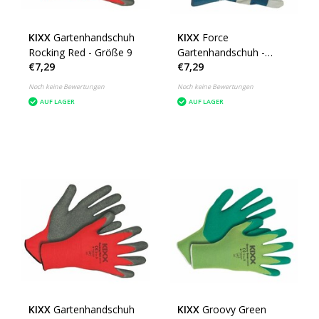
KIXX
Gartenhandschuh
KIXX
Force
Rocking Red - Größe 9
Gartenhandschuh -
€7,29
€7,29
Größe 10
Noch keine Bewertungen
Noch keine Bewertungen
AUF LAGER
AUF LAGER
KIXX
Gartenhandschuh
KIXX
Groovy Green