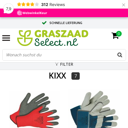
×
312
Reviews
7,9
SCHNELLE LIEFERUNG
0
MASSGESCHNEIDERTE BERATUNG DURCH UNSERE EXPERTEN
GROSSE MENGE? ANGEBOT ANFORDERN
FILTER
KIXX
7