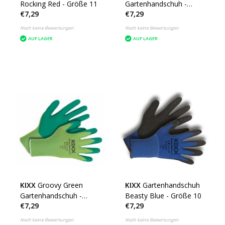
Rocking Red - Größe 11
Gartenhandschuh -
€7,29
€7,29
Größe 9
Noch keine Bewertungen
Noch keine Bewertungen
AUF LAGER
AUF LAGER
KIXX
Groovy Green
KIXX
Gartenhandschuh
Gartenhandschuh -
Beasty Blue - Größe 10
€7,29
€7,29
Größe 8
Noch keine Bewertungen
Noch keine Bewertungen