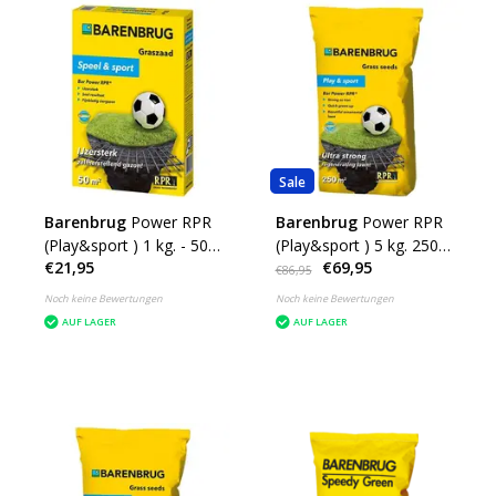
Sale
Barenbrug
Power RPR
Barenbrug
Power RPR
(Play&sport ) 1 kg. - 50
(Play&sport ) 5 kg. 250
€21,95
€69,95
m²
m²
€86,95
Noch keine Bewertungen
Noch keine Bewertungen
AUF LAGER
AUF LAGER