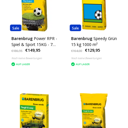
Sale
Sale
Barenbrug
Power RPR -
Barenbrug
Speedy Grün
Spiel & Sport 15KG - 750
15 kg 1000 m²
€149,95
€129,95
m²
€186,95
€164,00
Noch keine Bewertungen
Noch keine Bewertungen
AUF LAGER
AUF LAGER