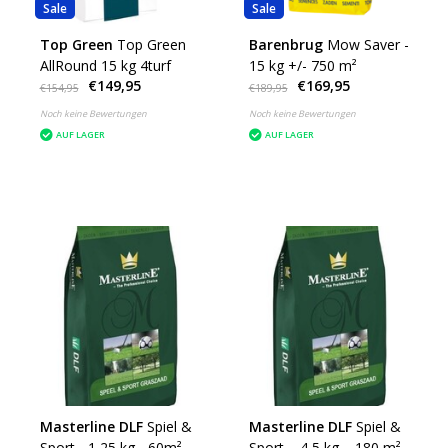
Sale
Sale
Top Green
Top Green
Barenbrug
Mow Saver -
AllRound 15 kg 4turf
15 kg +/- 750 m²
€149,95
€169,95
€154,95
€189,95
Noch keine Bewertungen
Noch keine Bewertungen
AUF LAGER
AUF LAGER
Masterline DLF
Spiel &
Masterline DLF
Spiel &
Sport - 1,25 kg - 60m²
Sport – 4,5 kg – 180 m²