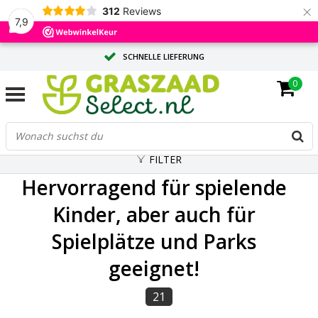
×
312
Reviews
7,9
SCHNELLE LIEFERUNG
0
MASSGESCHNEIDERTE BERATUNG DURCH UNSERE EXPERTEN
GROSSE MENGE? ANGEBOT ANFORDERN
FILTER
Hervorragend für spielende
Kinder, aber auch für
Spielplätze und Parks
geeignet!
21