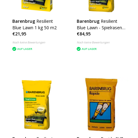
Barenbrug
Resilient
Barenbrug
Resilient
Blue Lawn 1 kg 50 m2
Blue Lawn - Spielrasen -
€21,95
€84,95
5 kg - 250 m²
Noch keine Bewertungen
Noch keine Bewertungen
AUF LAGER
AUF LAGER