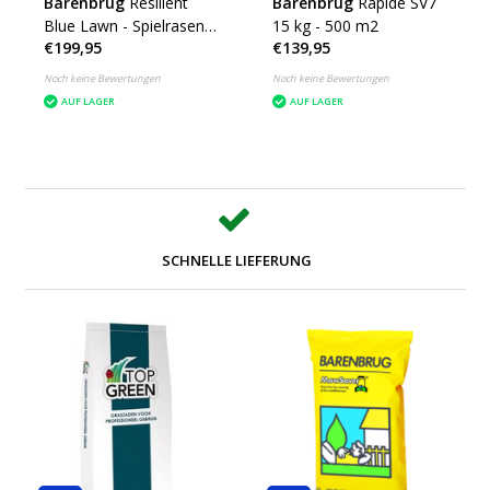
Barenbrug
Resilient
Barenbrug
Rapide SV7
Blue Lawn - Spielrasen -
15 kg - 500 m2
€199,95
€139,95
15 kg - 750 m²
Noch keine Bewertungen
Noch keine Bewertungen
AUF LAGER
AUF LAGER
SCHNELLE LIEFERUNG