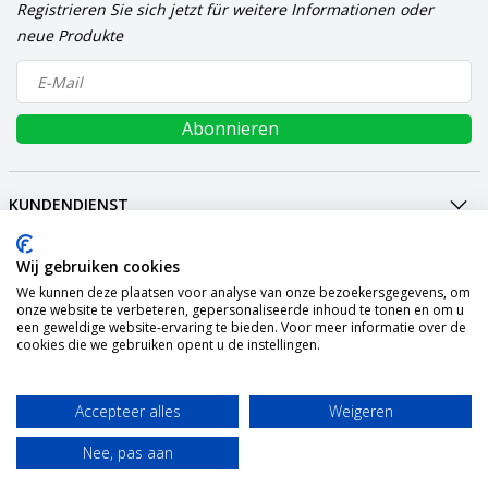
Registrieren Sie sich jetzt für weitere Informationen oder
neue Produkte
Abonnieren
KUNDENDIENST
MEIN KONTO
Wij gebruiken cookies
INTERNATIONAL
We kunnen deze plaatsen voor analyse van onze bezoekersgegevens, om
ZAHLUNGSARTEN
onze website te verbeteren, gepersonaliseerde inhoud te tonen en om u
een geweldige website-ervaring te bieden. Voor meer informatie over de
VERSAND
cookies die we gebruiken opent u de instellingen.
SOCIALMEDIA
KONTAKT
Accepteer alles
Weigeren
© Copyright 2026 Graszaadselect.com Powered by
Nee, pas aan
Lightspeed
All rights reserved by
InStijl Media