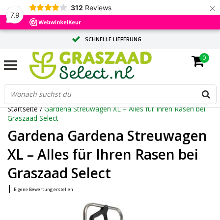
×
312
Reviews
7,9
SCHNELLE LIEFERUNG
0
MASSGESCHNEIDERTE BERATUNG DURCH UNSERE EXPERTEN
GROSSE MENGE? ANGEBOT ANFORDERN
Startseite
/
Gardena Streuwagen XL – Alles für Ihren Rasen bei
Graszaad Select
Gardena Gardena Streuwagen
XL – Alles für Ihren Rasen bei
Graszaad Select
|
Eigene Bewertung erstellen