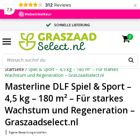
×
312
Reviews
7,9
SCHNELLE LIEFERUNG
0
MASSGESCHNEIDERTE BERATUNG DURCH UNSERE EXPERTEN
GROSSE MENGE? ANGEBOT ANFORDERN
Startseite
/
Spiel & Sport – 4,5 kg – 180 m² – Für starkes
Wachstum und Regeneration – Graszaadselect.nl
Masterline DLF Spiel & Sport –
4,5 kg – 180 m² – Für starkes
Wachstum und Regeneration –
Graszaadselect.nl
|
Eigene Bewertung erstellen