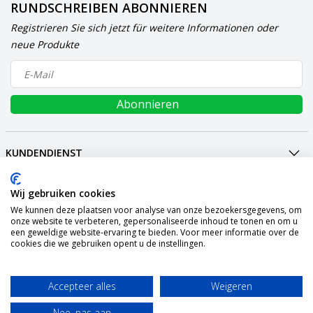
RUNDSCHREIBEN ABONNIEREN
Registrieren Sie sich jetzt für weitere Informationen oder
neue Produkte
Abonnieren
KUNDENDIENST
MEIN KONTO
Wij gebruiken cookies
INTERNATIONAL
We kunnen deze plaatsen voor analyse van onze bezoekersgegevens, om
ZAHLUNGSARTEN
onze website te verbeteren, gepersonaliseerde inhoud te tonen en om u
een geweldige website-ervaring te bieden. Voor meer informatie over de
VERSAND
cookies die we gebruiken opent u de instellingen.
SOCIALMEDIA
KONTAKT
Accepteer alles
Weigeren
© Copyright 2026 Graszaadselect.com Powered by
Lightspeed
Nee, pas aan