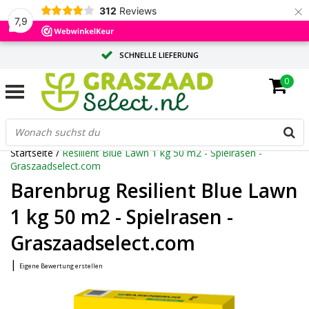
×
312
Reviews
7,9
SCHNELLE LIEFERUNG
0
MASSGESCHNEIDERTE BERATUNG DURCH UNSERE EXPERTEN
GROSSE MENGE? ANGEBOT ANFORDERN
Startseite
/
Resilient Blue Lawn 1 kg 50 m2 - Spielrasen -
Graszaadselect.com
Barenbrug Resilient Blue Lawn
1 kg 50 m2 - Spielrasen -
Graszaadselect.com
|
Eigene Bewertung erstellen