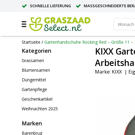
SCHNELLE LIEFERUNG
MASSGESCHNEIDERTE BER
GROSSE MENGE? ANGEBOT ANFORDERN
Startseite
/
Gartenhandschuhe Rocking Red – Größe 11 – 
KIXX Gart
Kategorien
Arbeitsh
Grassamen
Blumensamen
Marke:
KIXX
|
Ei
Düngemittel
Gartenpflege
Geschenkartikel
Weihnachten 2025
Marken
Barenbrug