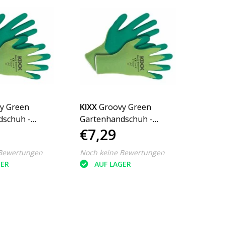
y Green
KIXX
Groovy Green
KIXX
dschuh -
Gartenhandschuh -
Rocki
€7,29
€7,
Größe 9
Bewertungen
Noch keine Bewertungen
Noch k
GER
AUF LAGER
AU