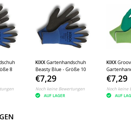
dschuh
KIXX
Gartenhandschuh
KIXX
Groov
röße 8
Beasty Blue - Größe 10
Gartenhan
€7,29
€7,29
Größe 8
rtungen
Noch keine Bewertungen
Noch keine 
AUF LAGER
AUF LA
GEN