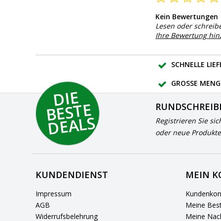
Kein Bewertungen
Lesen oder schreib
Ihre Bewertung hi
SCHNELLE LIE
GROSSE MENG
DI
E
B
E
S
T
D
E
A
L
E
RUNDSCHREIB
S
Registrieren Sie sic
oder neue Produkte
KUNDENDIENST
MEIN 
Impressum
Kundenkon
AGB
Meine Best
Widerrufsbelehrung
Meine Nach