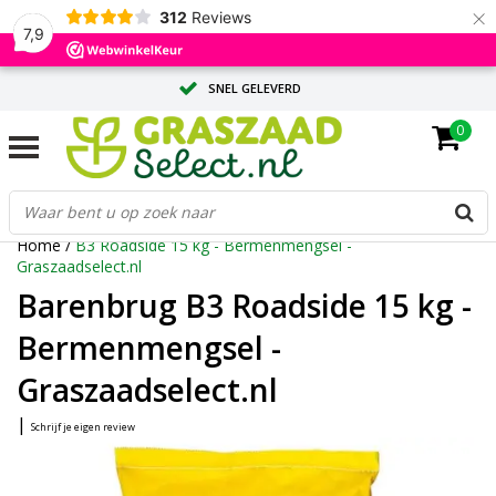
×
312
Reviews
7,9
SNEL GELEVERD
0
ADVIES OP MAAT DOOR ONZE EXPERTS
GROTE HOEVEELHEID? VRAAG EEN OFFERTE AAN
Home
/
B3 Roadside 15 kg - Bermenmengsel -
Graszaadselect.nl
Barenbrug B3 Roadside 15 kg -
Bermenmengsel -
Graszaadselect.nl
|
Schrijf je eigen review