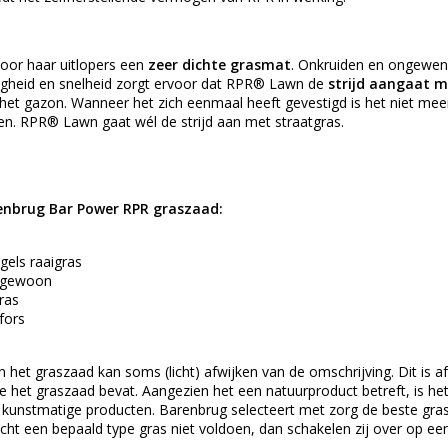
or haar uitlopers een
zeer dichte grasmat
. Onkruiden en ongewen
igheid en snelheid zorgt ervoor dat RPR® Lawn de
strijd aangaat m
 het gazon. Wanneer het zich eenmaal heeft gevestigd is het niet mee
n. RPR® Lawn gaat wél de strijd aan met straatgras.
enbrug Bar Power RPR graszaad:
gels raaigras
 gewoon
ras
fors
 het graszaad kan soms (licht) afwijken van de omschrijving. Dit is 
ie het graszaad bevat. Aangezien het een natuurproduct betreft, is het
j kunstmatige producten. Barenbrug selecteert met zorg de beste g
ht een bepaald type gras niet voldoen, dan schakelen zij over op een