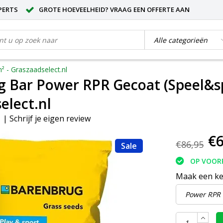
PERTS
GROTE HOEVEELHEID? VRAAG EEN OFFERTE AAN
² - Graszaadselect.nl
 Bar Power RPR Gecoat (Speel&spo
elect.nl
|
Schrijf je eigen review
€6
€86,95
Sale
OP VOOR
Maak een k