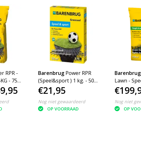
r RPR -
Barenbrug
Power RPR
Barenbrug
5KG - 750
(Speel&sport ) 1 kg. - 50
Lawn - Spe
9,95
€21,95
€199,
m²
kg - 750 m²
eerd
Nog niet gewaardeerd
Nog niet ge
D
OP VOORRAAD
OP VOO