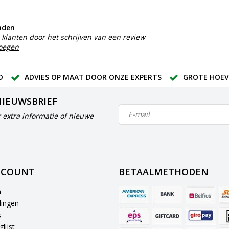
nden
klanten door het schrijven van een review
voegen
D
ADVIES OP MAAT DOOR ONZE EXPERTS
GROTE HOEV
NIEUWSBRIEF
 extra informatie of nieuwe
CCOUNT
BETAALMETHODEN
n
lingen
s
lijst