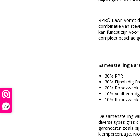
RPR® Lawn vormt do
combinatie van stev
kan funest zijn voor
compleet beschadige
Samenstelling Bar
30% RPR
30% Fijnbladig En
20% Roodzwenk
10% Veldbeemdg
10% Roodzwenk 
7,9
De samenstelling van
diverse types gras d
garanderen zoals bi
kiempercentage. Moc