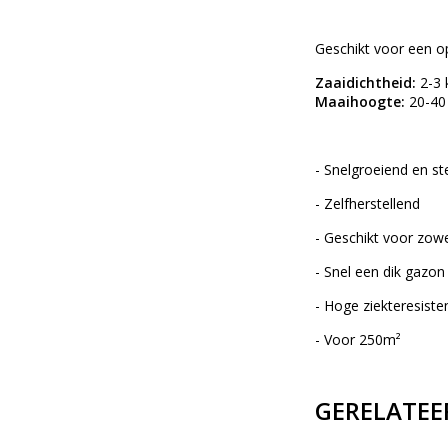
Geschikt voor een o
Zaaidichtheid:
2-3 
Maaihoogte:
20-4
- Snelgroeiend en st
- Zelfherstellend
- Geschikt voor zowe
- Snel een dik gazo
- Hoge ziekteresiste
- Voor 250m²
GERELATEE