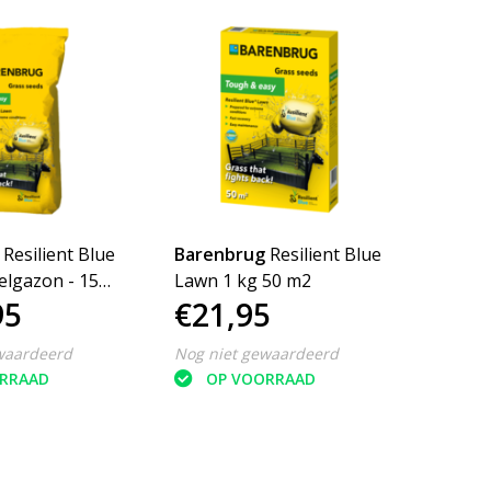
Resilient Blue
Barenbrug
Resilient Blue
Baren
elgazon - 15
Lawn 1 kg 50 m2
(Dry &
95
€21,95
€59
m²
waardeerd
Nog niet gewaardeerd
Nog ni
RRAAD
OP VOORRAAD
O