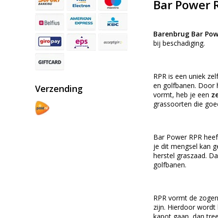
Bar Power 
Barenbrug Bar Pow
bij beschadiging.
RPR is een uniek zel
en golfbanen. Door h
Verzending
vormt, heb je een
z
grassoorten die go
Bar Power RPR hee
je dit mengsel kan 
herstel graszaad. 
golfbanen.
RPR vormt de zogena
zijn. Hierdoor wordt
kapot gaan, dan tre