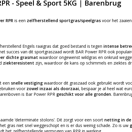
RPR - Speel & Sport 5KG | Barenbrug
er RPR
is een
zelfherstellend sportgras/speelgras
voor het zaaien 
fherstellend Engels raaigras dat goed bestand is tegen
intense betre
et succes van dit sportgraszaad wordt BAR Power RPR ook populairder
eer dichte grasmat
waardoor ongewenst wildgras en onkruid wegged
ed
ziekteresistent
zijn, waardoor de kans op schimmels en ziektes dr
ft een
snelle vestiging
waardoor dit graszaad ook gebruikt wordt vo
gebruiken voor
zowel inzaai als doorzaai
, bespaar je al heel wat eu
Daarenboven is Bar Power RPR
geschikt voor alle gronden
. Barenbru
amde ‘determinate stolons’. Dit zorgt voor een soort
netting in de
 het gras niet snel weggeschopt en is er dus weinig schade. Zo is uw
g
edt het zelfherstellende vermogen van RPR in werking.