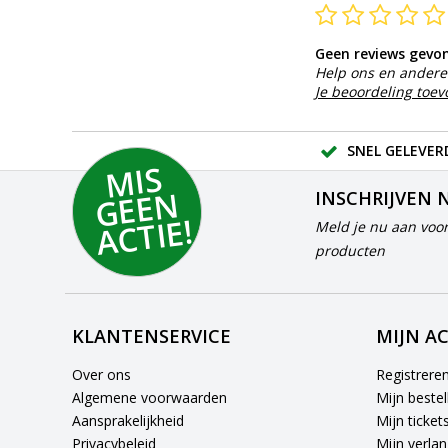
Geen reviews gevo
Help ons en andere 
Je beoordeling toe
SNEL GELEVER
MI
S
G
E
E
A
C
TI
N
INSCHRIJVEN 
E!
Meld je nu aan voor
producten
KLANTENSERVICE
MIJN A
Over ons
Registrere
Algemene voorwaarden
Mijn bestel
Aansprakelijkheid
Mijn ticket
Privacybeleid
Mijn verlang