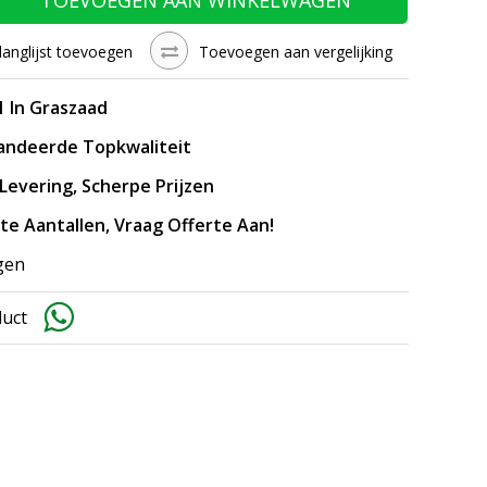
langlijst toevoegen
Toevoegen aan vergelijking
1 In Graszaad
andeerde Topkwaliteit
 Levering, Scherpe Prijzen
ote Aantallen, Vraag Offerte Aan!
gen
duct