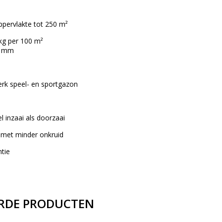
ppervlakte tot 250 m²
kg per 100 m²
0 mm
erk speel- en sportgazon
l inzaai als doorzaai
n met minder onkruid
ntie
RDE PRODUCTEN