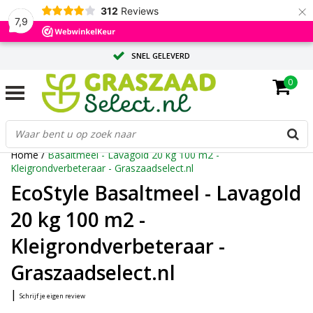
×
312
Reviews
7,9
SNEL GELEVERD
0
ADVIES OP MAAT DOOR ONZE EXPERTS
GROTE HOEVEELHEID? VRAAG EEN OFFERTE AAN
Home
/
Basaltmeel - Lavagold 20 kg 100 m2 -
Kleigrondverbeteraar - Graszaadselect.nl
EcoStyle Basaltmeel - Lavagold
20 kg 100 m2 -
Kleigrondverbeteraar -
Graszaadselect.nl
|
Schrijf je eigen review