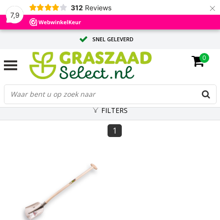
×
312
Reviews
7,9
SNEL GELEVERD
0
ADVIES OP MAAT DOOR ONZE EXPERTS
GROTE HOEVEELHEID? VRAAG EEN OFFERTE AAN
FILTERS
1