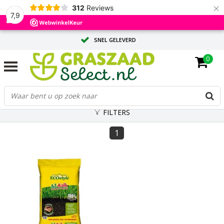
×
312
Reviews
7,9
SNEL GELEVERD
0
ADVIES OP MAAT DOOR ONZE EXPERTS
GROTE HOEVEELHEID? VRAAG EEN OFFERTE AAN
FILTERS
1