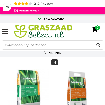
×
312
Reviews
7,9
SNEL GELEVERD
0
ADVIES OP MAAT DOOR ONZE EXPERTS
GROTE HOEVEELHEID? VRAAG EEN OFFERTE AAN
FILTERS
4