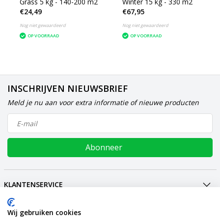
Grass 5 kg - 140-200 m2
Winter 15 kg - 330 m2
€24,49
€67,95
Nog niet gewaardeerd
Nog niet gewaardeerd
OP VOORRAAD
OP VOORRAAD
INSCHRIJVEN NIEUWSBRIEF
Meld je nu aan voor extra informatie of nieuwe producten
Abonneer
KLANTENSERVICE
MIJN ACCOUNT
Wij gebruiken cookies
INTERNATIONAL