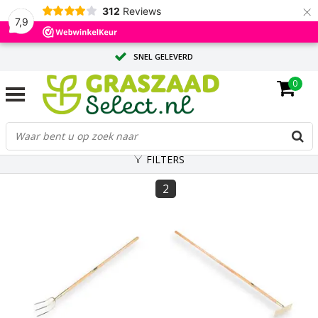
×
312
Reviews
7,9
SNEL GELEVERD
0
ADVIES OP MAAT DOOR ONZE EXPERTS
GROTE HOEVEELHEID? VRAAG EEN OFFERTE AAN
FILTERS
2