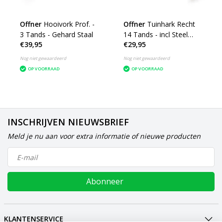
Offner
Hooivork Prof. -
Offner
Tuinhark Recht
3 Tands - Gehard Staal
14 Tands - incl Steel
€39,95
€29,95
Essen
Nog niet gewaardeerd
Nog niet gewaardeerd
OP VOORRAAD
OP VOORRAAD
INSCHRIJVEN NIEUWSBRIEF
Meld je nu aan voor extra informatie of nieuwe producten
Abonneer
KLANTENSERVICE