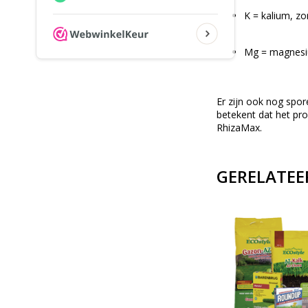
K = kalium, zo
Mg = magnesiu
Er zijn ook nog spo
betekent dat het pr
RhizaMax.
GERELATEE