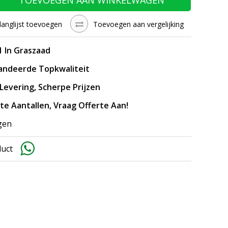
langlijst toevoegen
Toevoegen aan vergelijking
1 In Graszaad
andeerde Topkwaliteit
 Levering, Scherpe Prijzen
ote Aantallen, Vraag Offerte Aan!
gen
duct