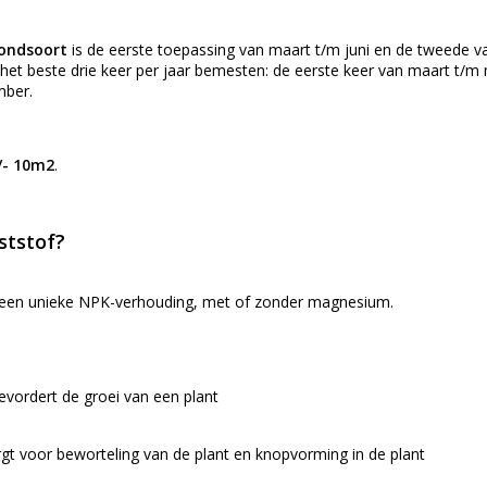
rondsoort
is de eerste toepassing van maart t/m juni en de tweede va
het beste drie keer per jaar bemesten: de eerste keer van maart t/m m
mber.
/- 10m2
.
ststof?
 een unieke NPK-verhouding, met of zonder magnesium.
bevordert de groei van een plant
rgt voor beworteling van de plant en knopvorming in de plant