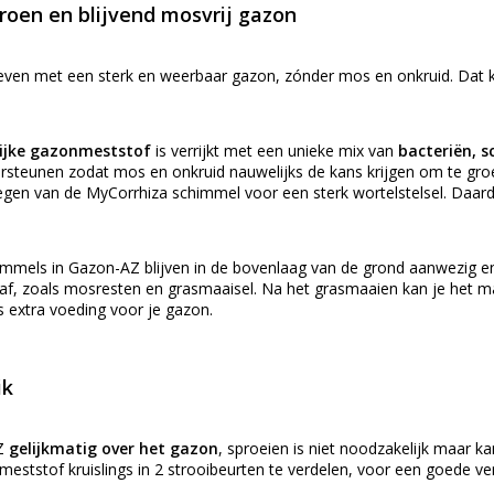
roen en blijvend mosvrij gazon
en met een sterk en weerbaar gazon, zónder mos en onkruid. Dat k
ijke gazonmeststof
is verrijkt met een unieke mix van
bacteriën, 
steunen zodat mos en onkruid nauwelijks de kans krijgen om te gro
gen van de MyCorrhiza schimmel voor een sterk wortelstelsel. Daardo
immels in Gazon-AZ blijven in de bovenlaag van de grond aanwezig e
af, zoals mosresten en grasmaaisel. Na het grasmaaien kan je het maa
als extra voeding voor je gazon.
ik
AZ
gelijkmatig over het gazon
, sproeien is niet noodzakelijk maar ka
eststof kruislings in 2 strooibeurten te verdelen, voor een goede ver