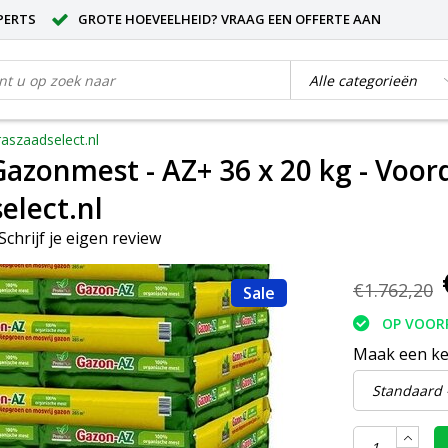
PERTS
GROTE HOEVEELHEID? VRAAG EEN OFFERTE AAN
raszaadselect.nl
azonmest - AZ+ 36 x 20 kg - Voord
elect.nl
Schrijf je eigen review
€1.762,20
Sale
OP VOOR
Maak een k