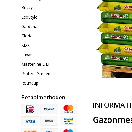
Buzzy
EcoStyle
Gardena
Gloria
KIXX
Luxan
Masterline DLF
Protect Garden
Roundup
Betaalmethoden
INFORMATI
Gazonmest