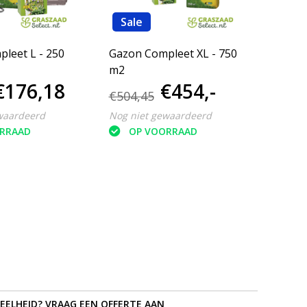
Sale
Sal
leet L - 250
Gazon Compleet XL - 750
EcoSt
m2
AZ+ 5
€176,18
€454,-
€504,45
€26,
waardeerd
Nog niet gewaardeerd
Nog ni
RRAAD
OP VOORRAAD
O
EELHEID? VRAAG EEN OFFERTE AAN