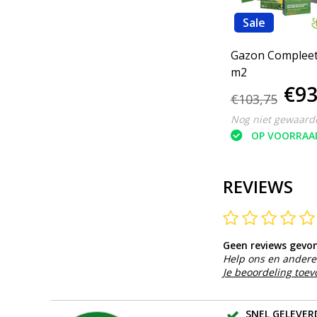
Sale
Sale
-
EcoStyle
Gazonmest -
Gazon Compleet 
AZ+ 20 kg - 265 m2
m2
€48,95
€93
€52,95
€103,75
Nog niet gewaardeerd
Nog niet gewaard
OP VOORRAAD
OP VOORRAA
REVIEWS
Geen reviews gevo
Help ons en andere 
Je beoordeling toe
SNEL GELEVER