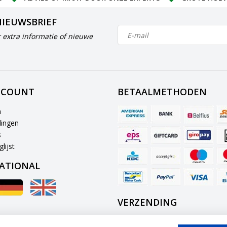
NIEUWSBRIEF
 extra informatie of nieuwe
CCOUNT
BETAALMETHODEN
n
lingen
s
lijst
ATIONAL
VERZENDING