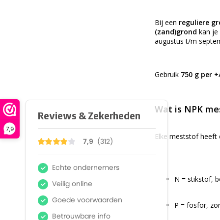
Bij een
reguliere g
(zand)grond
kan je 
augustus t/m septe
Gebruik
750 g per +
Wat is NPK me
7,9
Elke meststof heeft
N = stikstof, 
P = fosfor, zo