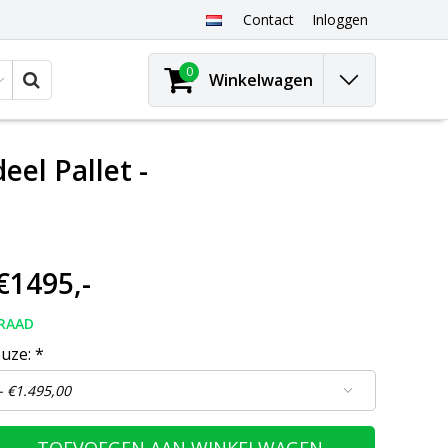
Contact
Inloggen
0
Winkelwagen
eel Pallet -
€1495,-
RAAD
euze:
*
TOEVOEGEN AAN WINKELWAGEN