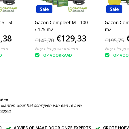
Sale
Sale
S - 50
Gazon Compleet M - 100
Gazon Comp
/ 125 m2
m2
,38
€129,33
€143,70
€195,75
eerd
Nog niet gewaardeerd
Nog niet ge
D
OP VOORRAAD
OP VOO
nden
klanten door het schrijven van een review
voegen
D
ADVIES OP MAAT DOOR ONZE EXPERTS
GROTE HOEV