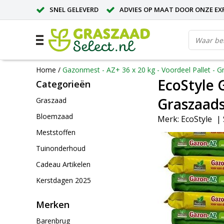
SNEL GELEVERD
ADVIES OP MAAT DOOR ONZE EX
Home
/
Gazonmest - AZ+ 36 x 20 kg - Voordeel Pallet - G
EcoStyle G
Categorieën
Graszaads
Graszaad
Bloemzaad
Merk:
EcoStyle
|
Meststoffen
Tuinonderhoud
Cadeau Artikelen
Kerstdagen 2025
Merken
Barenbrug