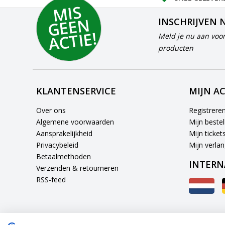
MI
S
G
E
E
A
C
TI
N
INSCHRIJVEN 
E!
Meld je nu aan voor
producten
KLANTENSERVICE
MIJN A
Over ons
Registrere
Algemene voorwaarden
Mijn bestel
Aansprakelijkheid
Mijn ticket
Privacybeleid
Mijn verlang
Betaalmethoden
INTERN
Verzenden & retourneren
RSS-feed