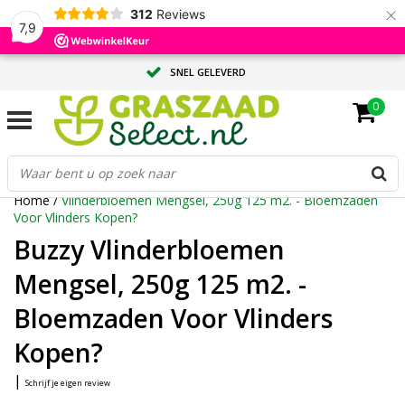
×
312
Reviews
7,9
SNEL GELEVERD
0
ADVIES OP MAAT DOOR ONZE EXPERTS
GROTE HOEVEELHEID? VRAAG EEN OFFERTE AAN
Home
/
Vlinderbloemen Mengsel, 250g 125 m2. - Bloemzaden
Voor Vlinders Kopen?
Buzzy Vlinderbloemen
Mengsel, 250g 125 m2. -
Bloemzaden Voor Vlinders
Kopen?
|
Schrijf je eigen review