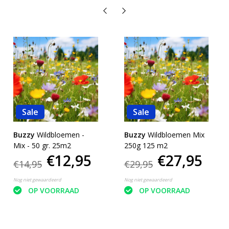
Sale
Sale
Buzzy
Wildbloemen -
Buzzy
Wildbloemen Mix
Mix - 50 gr. 25m2
250g 125 m2
€12,95
€27,95
€14,95
€29,95
Nog niet gewaardeerd
Nog niet gewaardeerd
OP VOORRAAD
OP VOORRAAD