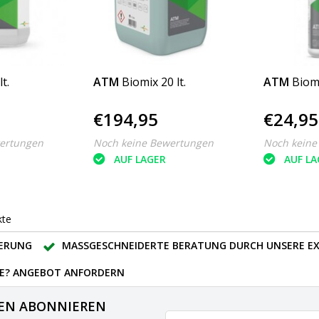
t.
ATM
Biomix 20 lt.
ATM
Biomi
€194,95
€24,95
ertungen
Noch keine Bewertungen
Noch keine
AUF LAGER
AUF LA
kte
FERUNG
MASSGESCHNEIDERTE BERATUNG DURCH UNSERE EX
E? ANGEBOT ANFORDERN
EN ABONNIEREN