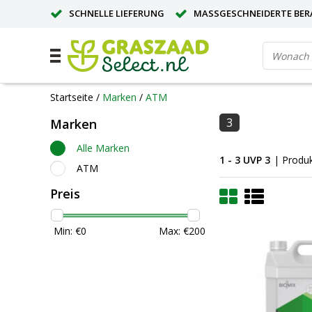
SCHNELLE LIEFERUNG
MASSGESCHNEIDERTE BER
GROSSE MENGE? ANGEBOT ANFORDERN
Startseite
/
Marken
/
ATM
3
Marken
Alle Marken
1 - 3 UVP 3
| Produ
ATM
Preis
Min: €
0
Max: €
200