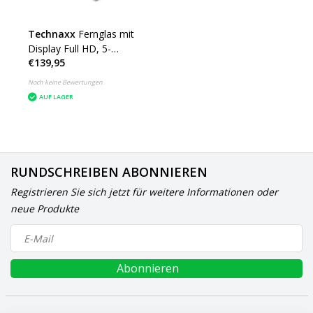
Technaxx
Fernglas mit
Display Full HD, 5-
€139,95
Megapixel-Kamera
Noch keine Bewertungen
AUF LAGER
RUNDSCHREIBEN ABONNIEREN
Registrieren Sie sich jetzt für weitere Informationen oder
neue Produkte
Abonnieren