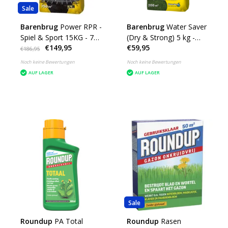
Sale
Barenbrug
Power RPR -
Barenbrug
Water Saver
Spiel & Sport 15KG - 750
(Dry & Strong) 5 kg -
€149,95
€59,95
m²
200 m²
€186,95
Noch keine Bewertungen
Noch keine Bewertungen
AUF LAGER
AUF LAGER
Sale
Roundup
PA Total
Roundup
Rasen