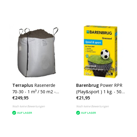
Terraplus
Rasenerde
Barenbrug
Power RPR
70-30 - 1 m³ / 50 m2 -
(Play&sport ) 1 kg. - 50
€249,95
€21,95
Big Bag
m²
Noch keine Bewertungen
Noch keine Bewertungen
AUF LAGER
AUF LAGER