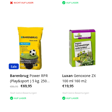
NICHT AUF LAGER
AUF LAGER
Sale
Barenbrug
Power RPR
Luxan
Genoxone ZX
(Play&sport ) 5 kg. 250
100 ml 160 m2
€69,95
€19,95
m²
€86,95
Noch keine Bewertungen
Noch keine Bewertungen
AUF LAGER
AUF LAGER