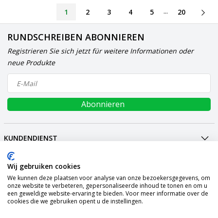
...
1
2
3
4
5
20
RUNDSCHREIBEN ABONNIEREN
Registrieren Sie sich jetzt für weitere Informationen oder
neue Produkte
Abonnieren
KUNDENDIENST
MEIN KONTO
INTERNATIONAL
Wij gebruiken cookies
We kunnen deze plaatsen voor analyse van onze bezoekersgegevens, om
ZAHLUNGSARTEN
onze website te verbeteren, gepersonaliseerde inhoud te tonen en om u
een geweldige website-ervaring te bieden. Voor meer informatie over de
VERSAND
cookies die we gebruiken opent u de instellingen.
SOCIALMEDIA