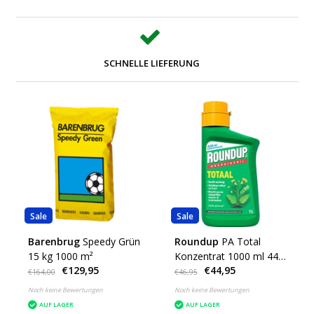
SCHNELLE LIEFERUNG
Sale
Sale
Barenbrug
Speedy Grün
Roundup
PA Total
15 kg 1000 m²
Konzentrat 1000 ml 440
€129,95
€44,95
m2
€164,00
€46,95
Noch keine Bewertungen
Noch keine Bewertungen
AUF LAGER
AUF LAGER