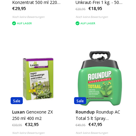
Konzentrat 500 ml 220
Unkraut-Frei 1 kg. - 50
€29,95
€18,95
m2
m2
€20,95
Noch keine Bewertungen
Noch keine Bewertungen
AUF LAGER
AUF LAGER
Sale
Sale
Luxan
Genoxone ZX
Roundup
Roundup AC
250 ml 400 m2
Total 5 lt Spray
€32,95
€47,95
Gebrauchsfertig
€33,95
€49,95
Noch keine Bewertungen
Noch keine Bewertungen