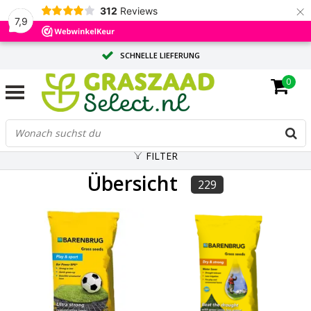
×
312
Reviews
7,9
SCHNELLE LIEFERUNG
0
MASSGESCHNEIDERTE BERATUNG DURCH UNSERE EXPERTEN
GROSSE MENGE? ANGEBOT ANFORDERN
FILTER
Übersicht
229