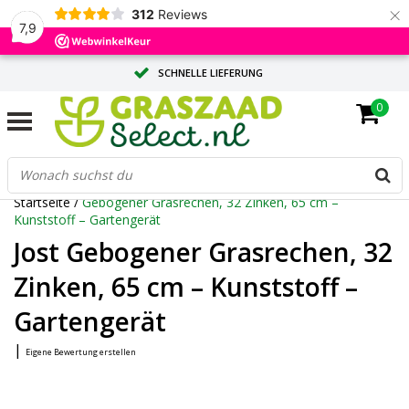
×
312
Reviews
7,9
SCHNELLE LIEFERUNG
0
MASSGESCHNEIDERTE BERATUNG DURCH UNSERE EXPERTEN
GROSSE MENGE? ANGEBOT ANFORDERN
Startseite
/
Gebogener Grasrechen, 32 Zinken, 65 cm –
Kunststoff – Gartengerät
Jost Gebogener Grasrechen, 32
Zinken, 65 cm – Kunststoff –
Gartengerät
|
Eigene Bewertung erstellen