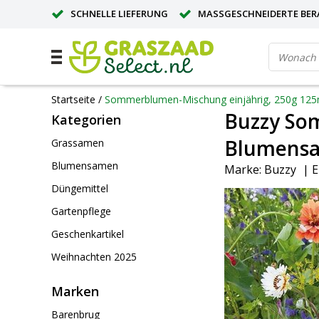
SCHNELLE LIEFERUNG
MASSGESCHNEIDERTE BER
GROSSE MENGE? ANGEBOT ANFORDERN
Startseite
/
Sommerblumen-Mischung einjährig, 250g 125
Buzzy So
Kategorien
Blumensa
Grassamen
Blumensamen
Marke:
Buzzy
|
E
Düngemittel
Gartenpflege
Geschenkartikel
Weihnachten 2025
Marken
Barenbrug