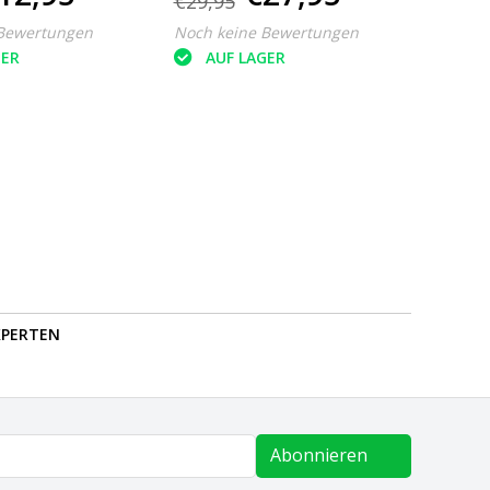
€29,95
€14,
Bewertungen
Noch keine Bewertungen
Noch k
GER
AUF LAGER
AU
PERTEN
Abonnieren