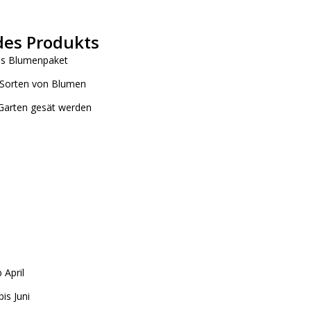
es Produkts
ges Blumenpaket
e Sorten von Blumen
 Garten gesät werden
 April
is Juni