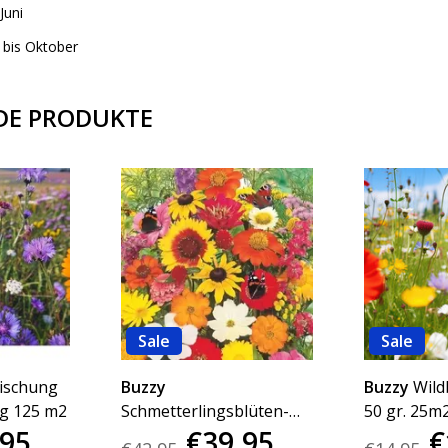
Juni
d bis Oktober
DE PRODUKTE
Sale
Sale
ischung
Buzzy
Buzzy
Wild
0g 125 m2
Schmetterlingsblüten-
50 gr. 25m
,95
€39,95
€
Mischung, 250g 125m2.