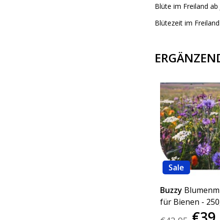
Blüte im Freiland ab 
Blütezeit im Freilan
ERGÄNZEN
Sale
Sale
GS
Blumenmischung
Buzzy
Blumenm
 -
Pflücken von Blumen 1
für Bienen - 25
€149,95
€39
kg – 500 m²