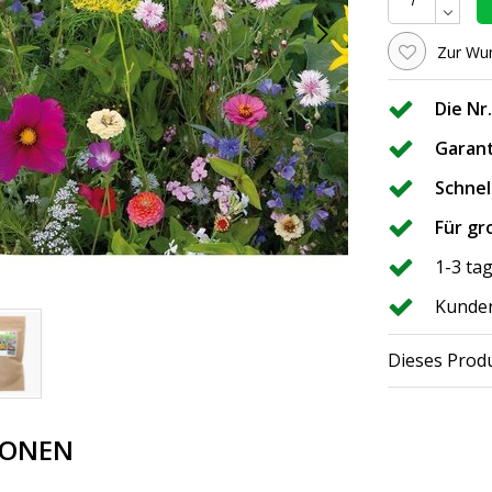
Zur Wun
Die Nr
Garant
Schnel
Für gr
1-3 ta
Kunden
Dieses Produ
IONEN