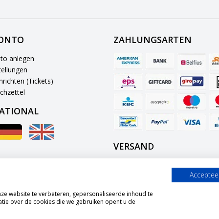
KONTO
ZAHLUNGSARTEN
to anlegen
ellungen
richten (Tickets)
chzettel
ATIONAL
VERSAND
Accepteer
e website te verbeteren, gepersonaliseerde inhoud te
tie over de cookies die we gebruiken opent u de
© Copyright 2026 Graszaadselect.com Powered by
Lightspeed
All rights reserved by
InStijl Media