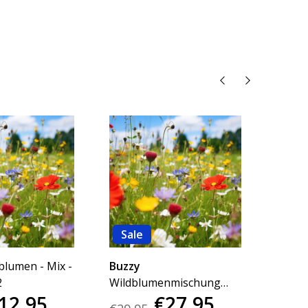
Sale
Sal
blumen - Mix -
Buzzy
Buzzy
2
Wildblumenmischung
50g -
12,95
€27,95
250g 125 m2