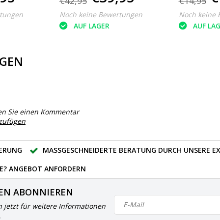
€42,95
€14,95
rtungen
Noch keine Bewertungen
Noch keine 
AUF LAGER
AUF LA
GEN
en Sie einen Kommentar
nzufügen
FERUNG
MASSGESCHNEIDERTE BERATUNG DURCH UNSERE EX
E? ANGEBOT ANFORDERN
EN ABONNIEREN
h jetzt für weitere Informationen