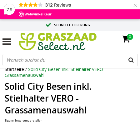
×
312
Reviews
7,9
SCHNELLE LIEFERUNG
0
MASSGESCHNEIDERTE BERATUNG DURCH UNSERE EXPERTEN
GROSSE MENGE? ANGEBOT ANFORDERN
Startseite
/
Solid City Besen inkl. Stielhalter VERO -
Grassamenauswahl
Solid City Besen inkl.
Stielhalter VERO -
Grassamenauswahl
Eigene Bewertung erstellen