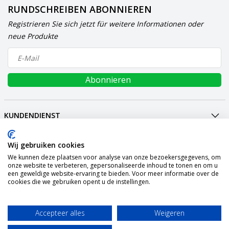
RUNDSCHREIBEN ABONNIEREN
Registrieren Sie sich jetzt für weitere Informationen oder
neue Produkte
Abonnieren
KUNDENDIENST
MEIN KONTO
Wij gebruiken cookies
INTERNATIONAL
We kunnen deze plaatsen voor analyse van onze bezoekersgegevens, om
ZAHLUNGSARTEN
onze website te verbeteren, gepersonaliseerde inhoud te tonen en om u
een geweldige website-ervaring te bieden. Voor meer informatie over de
VERSAND
cookies die we gebruiken opent u de instellingen.
SOCIALMEDIA
KONTAKT
Accepteer alles
Weigeren