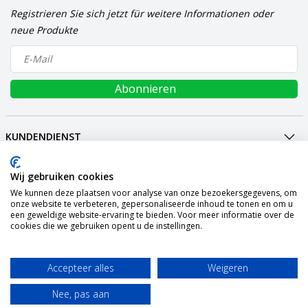
Registrieren Sie sich jetzt für weitere Informationen oder
neue Produkte
Abonnieren
KUNDENDIENST
MEIN KONTO
INTERNATIONAL
Wij gebruiken cookies
We kunnen deze plaatsen voor analyse van onze bezoekersgegevens, om
ZAHLUNGSARTEN
onze website te verbeteren, gepersonaliseerde inhoud te tonen en om u
een geweldige website-ervaring te bieden. Voor meer informatie over de
VERSAND
cookies die we gebruiken opent u de instellingen.
SOCIALMEDIA
KONTAKT
Accepteer alles
Weigeren
© Copyright 2026 Graszaadselect.com Powered by
Lightspeed
Nee, pas aan
All rights reserved by
InStijl Media