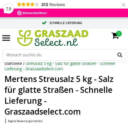
×
312
Reviews
7,9
SCHNELLE LIEFERUNG
0
MASSGESCHNEIDERTE BERATUNG DURCH UNSERE EXPERTEN
GROSSE MENGE? ANGEBOT ANFORDERN
Startseite
/
Streusalz 5 kg - Salz für glatte Straßen - Schnelle
Lieferung - Graszaadselect.com
Mertens Streusalz 5 kg - Salz
für glatte Straßen - Schnelle
Lieferung -
Graszaadselect.com
|
Eigene Bewertung erstellen