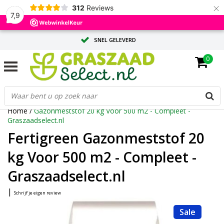
×
312
Reviews
7,9
SNEL GELEVERD
0
ADVIES OP MAAT DOOR ONZE EXPERTS
GROTE HOEVEELHEID? VRAAG EEN OFFERTE AAN
Home
/
Gazonmeststof 20 kg Voor 500 m2 - Compleet -
Graszaadselect.nl
Fertigreen Gazonmeststof 20
kg Voor 500 m2 - Compleet -
Graszaadselect.nl
|
Schrijf je eigen review
Sale