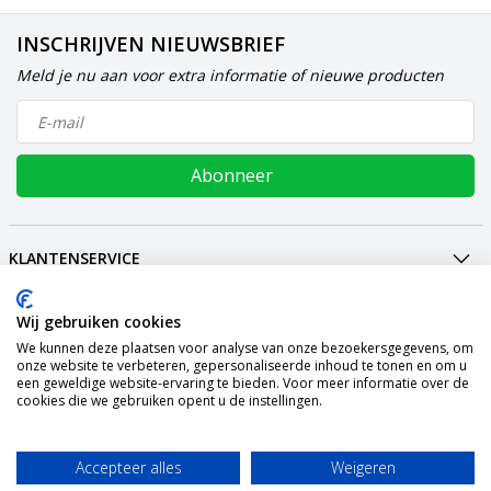
INSCHRIJVEN NIEUWSBRIEF
Meld je nu aan voor extra informatie of nieuwe producten
Abonneer
KLANTENSERVICE
MIJN ACCOUNT
Wij gebruiken cookies
INTERNATIONAL
We kunnen deze plaatsen voor analyse van onze bezoekersgegevens, om
BETAALMETHODEN
onze website te verbeteren, gepersonaliseerde inhoud te tonen en om u
een geweldige website-ervaring te bieden. Voor meer informatie over de
VERZENDING
cookies die we gebruiken opent u de instellingen.
SOCIALMEDIA
CONTACT
Accepteer alles
Weigeren