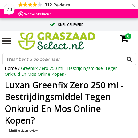
×
312
Reviews
7,9
SNEL GELEVERD
0
ADVIES OP MAAT DOOR ONZE EXPERTS
GROTE HOEVEELHEID? VRAAG EEN OFFERTE AAN
Home
/
Greenfix Zero 250 ml - Bestrijdingsmiddel Tegen
Onkruid En Mos Online Kopen?
Luxan Greenfix Zero 250 ml -
Bestrijdingsmiddel Tegen
Onkruid En Mos Online
Kopen?
|
Schrijf je eigen review