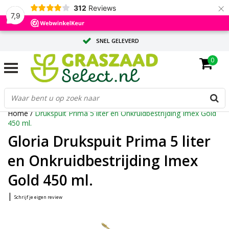
×
312
Reviews
7,9
SNEL GELEVERD
0
ADVIES OP MAAT DOOR ONZE EXPERTS
GROTE HOEVEELHEID? VRAAG EEN OFFERTE AAN
Home
/
Drukspuit Prima 5 liter en Onkruidbestrijding Imex Gold
450 ml.
Gloria Drukspuit Prima 5 liter
en Onkruidbestrijding Imex
Gold 450 ml.
|
Schrijf je eigen review