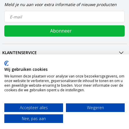
Meld je nu aan voor extra informatie of nieuwe producten
Abonneer
KLANTENSERVICE
MIJN ACCOUNT
Wij gebruiken cookies
INTERNATIONAL
We kunnen deze plaatsen voor analyse van onze bezoekersgegevens, om
BETAALMETHODEN
onze website te verbeteren, gepersonaliseerde inhoud te tonen en om u
een geweldige website-ervaring te bieden. Voor meer informatie over de
VERZENDING
cookies die we gebruiken opent u de instellingen.
SOCIALMEDIA
CONTACT
Accepteer alles
Weigeren
© Copyright 2026 Graszaadselect Powered by
Lightspeed
Nee, pas aan
All rights reserved by
InStijl Media