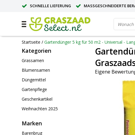
SCHNELLE LIEFERUNG
MASSGESCHNEIDERTE BER
GROSSE MENGE? ANGEBOT ANFORDERN
Startseite
/
Gartendünger 5 kg für 50 m2 - Universal - Lan
Gartendün
Kategorien
Graszaads
Grassamen
Blumensamen
Eigene Bewertung
Düngemittel
Gartenpflege
Geschenkartikel
Weihnachten 2025
Marken
Barenbrug