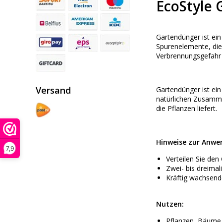
EcoStyle 
Gartendünger ist ein
Spurenelemente, die
Verbrennungsgefahr 
Versand
Gartendünger ist ei
natürlichen Zusamme
die Pflanzen liefert.
Hinweise zur Anwe
7,9
Verteilen Sie de
Zwei- bis dreimal
Kräftig wachsend
Nutzen:
Pflanzen, Bäume 