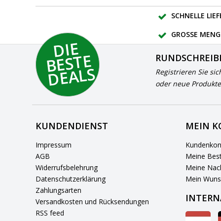
SCHNELLE LIE
GROSSE MENG
DI
E
B
E
S
T
D
E
A
L
E
RUNDSCHREIB
S
Registrieren Sie sic
oder neue Produkte
KUNDENDIENST
MEIN 
Impressum
Kundenkon
AGB
Meine Best
Widerrufsbelehrung
Meine Nach
Datenschutzerklärung
Mein Wuns
Zahlungsarten
INTERN
Versandkosten und Rücksendungen
RSS feed