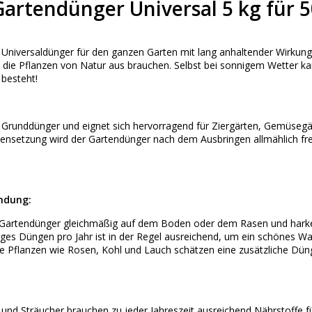
Gartendünger Universal 5 kg für 
 Universaldünger für den ganzen Garten mit lang anhaltender Wirkung
 die Pflanzen von Natur aus brauchen. Selbst bei sonnigem Wetter k
besteht!
n Grunddünger und eignet sich hervorragend für Ziergärten, Gemüsegä
nsetzung wird der Gartendünger nach dem Ausbringen allmählich frei
ndung:
n Gartendünger gleichmäßig auf dem Boden oder dem Rasen und harken 
iges Düngen pro Jahr ist in der Regel ausreichend, um ein schönes Wa
e Pflanzen wie Rosen, Kohl und Lauch schätzen eine zusätzliche Dün
und Sträucher brauchen zu jeder Jahreszeit ausreichend Nährstoffe 